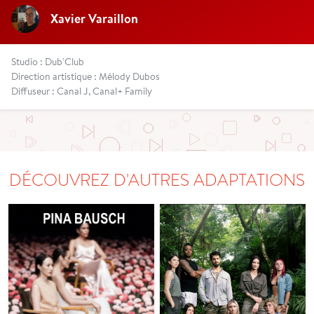
Xavier Varaillon
Studio : Dub'Club
Direction artistique : Mélody Dubos
Diffuseur : Canal J, Canal+ Family
DÉCOUVREZ D'AUTRES ADAPTATIONS