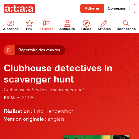
Adhérer
Connexion
À propos
Prix
Œuvres
Annuaire
Guide
Articles
Recherche
Répertoire des œuvres
Clubhouse detectives in
scavenger hunt
Clubhouse detectives in scavenger hunt
FILM
2003
•
Réalisation :
Eric Hendershot
Version originale :
anglais