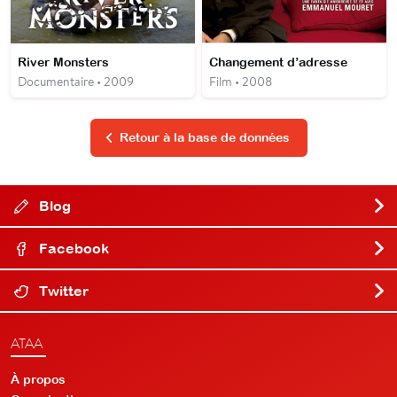
River Monsters
Changement d’adresse
Documentaire • 2009
Film • 2008
Retour à la base de données
Blog
Facebook
Twitter
ATAA
À propos