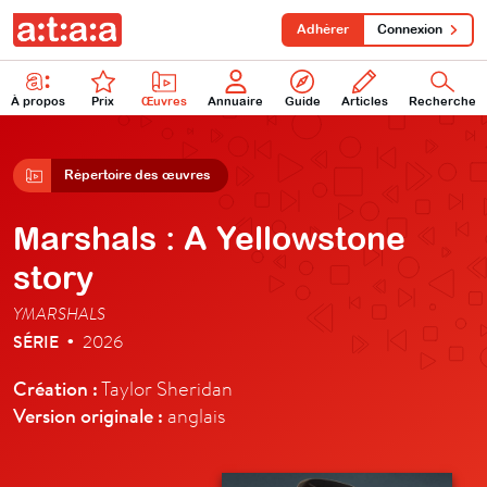
Adhérer
Connexion
À propos
Prix
Œuvres
Annuaire
Guide
Articles
Recherche
Répertoire des œuvres
Marshals : A Yellowstone
story
YMARSHALS
SÉRIE
2026
•
Création :
Taylor Sheridan
Version originale :
anglais