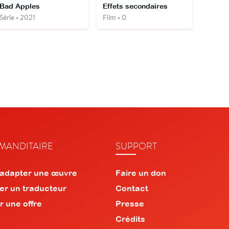
Bad Apples
Effets secondaires
Série • 2021
Film • 0
ANDITAIRE
SUPPORT
 adapter une œuvre
Faire un don
er un traducteur
Contact
r une offre
Presse
Crédits