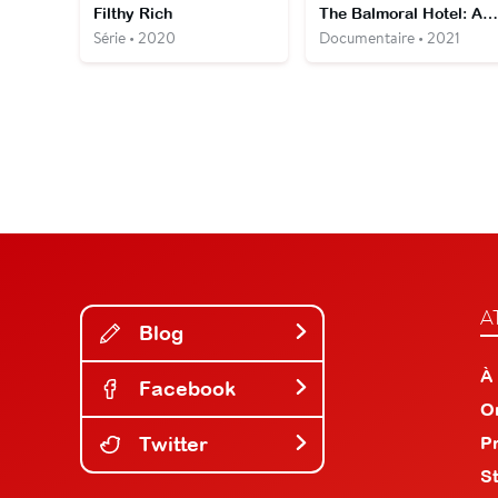
Filthy Rich
The Balmoral Hotel: An Extraordinary Year
Série • 2020
Documentaire • 2021
A
Blog
À
Facebook
O
Twitter
P
S