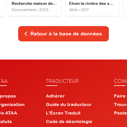
Recherche maison de campagne Nouvelle-Zélande
Elven la rivière des secrets
Documentaire • 2023
Série • 2017
Retour à la base de données
TAA
TRADUCTEUR
COMM
 propos
Adhérer
Faire
rganisation
Guide du traducteur
Trouv
rix ATAA
L'Écran Traduit
Poste
tatuts
Code de déontologie