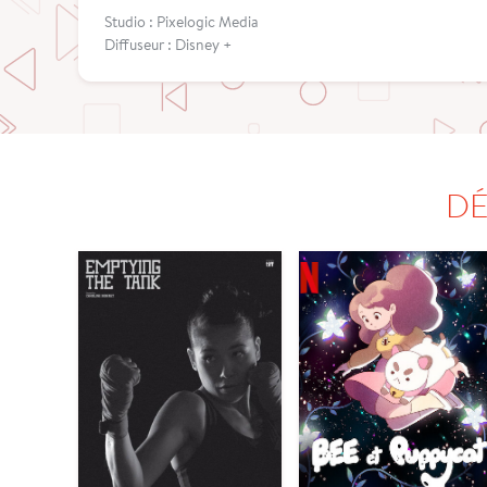
Studio : Pixelogic Media
Diffuseur : Disney +
DÉ