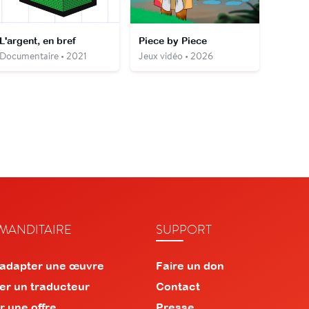
L'argent, en bref
Piece by Piece
Documentaire • 2021
Jeux vidéo • 2026
ANDITAIRE
SUPPORT
 adapter une œuvre
Faire un don
er un traducteur
Contact
r une offre
Presse