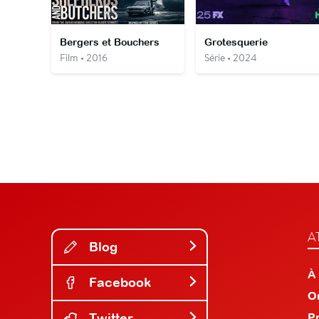
Bergers et Bouchers
Grotesquerie
Film • 2016
Série • 2024
A
Blog
À
Facebook
O
Twitter
P