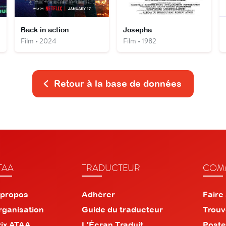
Back in action
Josepha
Film • 2024
Film • 1982
Retour à la base de données
TAA
TRADUCTEUR
COMM
 propos
Adhérer
Faire
rganisation
Guide du traducteur
Trouv
rix ATAA
L'Écran Traduit
Poste