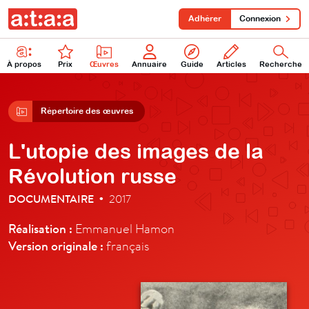
Adhérer
Connexion
À propos
Prix
Œuvres
Annuaire
Guide
Articles
Recherche
Répertoire des œuvres
L'utopie des images de la
Révolution russe
DOCUMENTAIRE
2017
•
Réalisation :
Emmanuel Hamon
Version originale :
français