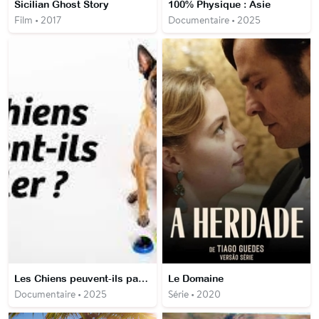
Sicilian Ghost Story
100% Physique : Asie
Film • 2017
Documentaire • 2025
Les Chiens peuvent-ils parler ?
Le Domaine
Documentaire • 2025
Série • 2020