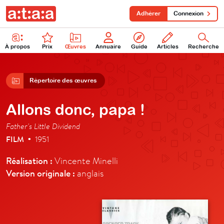
Adhérer
Connexion
À propos
Prix
Œuvres
Annuaire
Guide
Articles
Recherche
Répertoire des œuvres
Allons donc, papa !
Father's Little Dividend
FILM
1951
•
Réalisation :
Vincente Minelli
Version originale :
anglais