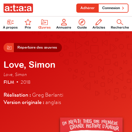
Adhérer
Connexion
À propos
Prix
Œuvres
Annuaire
Guide
Articles
Recherche
Répertoire des œuvres
Love, Simon
Love, Simon
FILM
2018
•
Réalisation :
Greg Berlanti
Version originale :
anglais