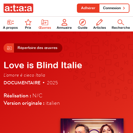
Adhérer
Connexion
À propos
Prix
Œuvres
Annuaire
Guide
Articles
Recherche
Répertoire des œuvres
Love is Blind Italie
L'amore è cieco Italia
DOCUMENTAIRE
2025
•
Réalisation :
N/C
Version originale :
italien