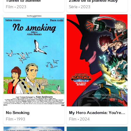
Tunnel to Summer
Zokie de la planète Ruby
Film • 2023
Série • 2023
No Smoking
My Hero Academia: You're Next
Film • 1993
Film • 2024