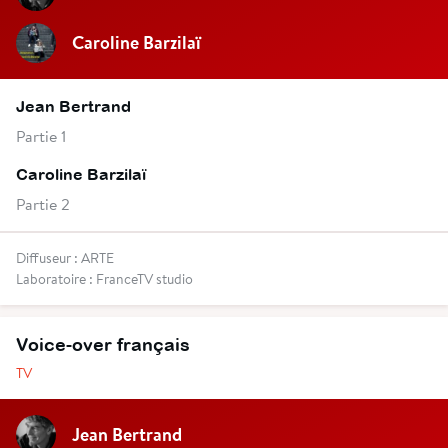
Caroline Barzilaï
Jean Bertrand
Partie 1
Caroline Barzilaï
Partie 2
Diffuseur : ARTE
Laboratoire : FranceTV studio
Voice-over français
TV
Jean Bertrand