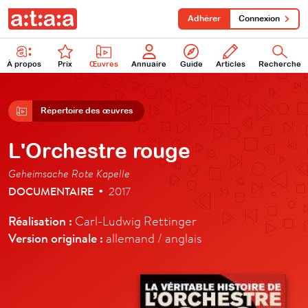
Adhérer
Connexion
À propos
Prix
Œuvres
Annuaire
Guide
Articles
Recherche
Répertoire des œuvres
L'Orchestre rouge
Geheimsache Rote Kapelle
DOCUMENTAIRE
2017
•
Réalisation :
Carl-Ludwig Rettinger
Version originale :
allemand / anglais