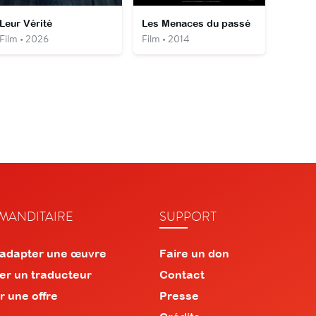
Leur Vérité
Les Menaces du passé
Film • 2026
Film • 2014
ANDITAIRE
SUPPORT
 adapter une œuvre
Faire un don
er un traducteur
Contact
r une offre
Presse