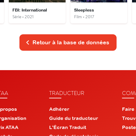
FBI: International
Sleepless
Série • 2021
Film • 2017
Retour à la base de données
TAA
TRADUCTEUR
COMM
 propos
Adhérer
Faire
rganisation
Guide du traducteur
Trouv
rix ATAA
L'Écran Traduit
Poste