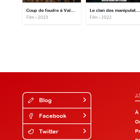
Coup de foudre à Valentine
Le clan des manipulatrices
Film • 2023
Film • 2022
A
Blog
À
Facebook
O
Twitter
P