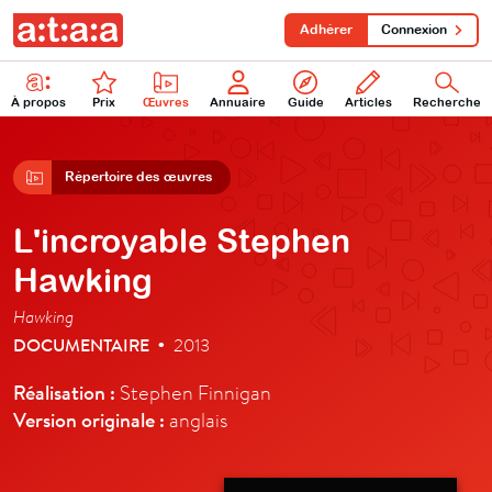
Adhérer
Connexion
À propos
Prix
Œuvres
Annuaire
Guide
Articles
Recherche
Répertoire des œuvres
L'incroyable Stephen
Hawking
Hawking
DOCUMENTAIRE
2013
•
Réalisation :
Stephen Finnigan
Version originale :
anglais