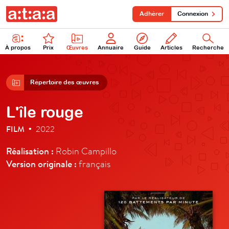
Adhérer
Connexion
À propos
Prix
Œuvres
Annuaire
Guide
Articles
Recherche
Répertoire des œuvres
L'île rouge
FILM
2022
•
Réalisation :
Robin Campillo
Version originale :
français