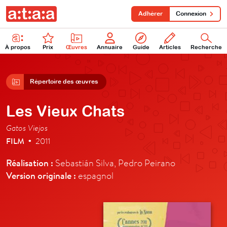
Adhérer
Connexion
À propos
Prix
Œuvres
Annuaire
Guide
Articles
Recherche
Répertoire des œuvres
Les Vieux Chats
Gatos Viejos
FILM
2011
•
Réalisation :
Sebastián Silva, Pedro Peirano
Version originale :
espagnol