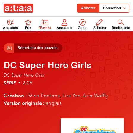
Adhérer
Connexion
À propos
Prix
Œuvres
Annuaire
Guide
Articles
Recherche
Répertoire des œuvres
DC Super Hero Girls
DC Super Hero Girls
SÉRIE
2015
•
Création :
Shea Fontana, Lisa Yee, Aria Moffly
Version originale :
anglais