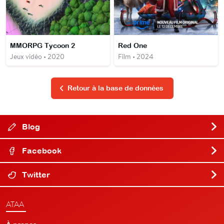
MMORPG Tycoon 2
Red One
Jeux vidéo • 2020
Film • 2024
Retour à la base de données
Blog
Facebook
Twitter
ATAA