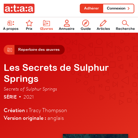
Adhérer
Connexion
À propos
Prix
Œuvres
Annuaire
Guide
Articles
Recherche
Répertoire des œuvres
Les Secrets de Sulphur
Springs
Secrets of Sulphur Springs
SÉRIE
2021
•
Création :
Tracy Thompson
Version originale :
anglais