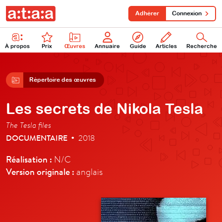
Adhérer
Connexion
À propos
Prix
Œuvres
Annuaire
Guide
Articles
Recherche
Répertoire des œuvres
Les secrets de Nikola Tesla
The Tesla files
DOCUMENTAIRE
2018
•
Réalisation :
N/C
Version originale :
anglais