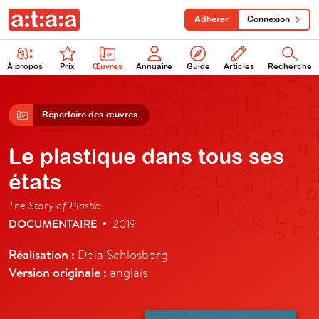
Adhérer
Connexion
À propos
Prix
Œuvres
Annuaire
Guide
Articles
Recherche
Répertoire des œuvres
Le plastique dans tous ses
états
The Story of Plastic
DOCUMENTAIRE
2019
•
Réalisation :
Deia Schlosberg
Version originale :
anglais