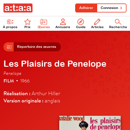
Adhérer
Connexion
À propos
Prix
Œuvres
Annuaire
Guide
Articles
Recherche
Répertoire des œuvres
Les Plaisirs de Penelope
Penelope
FILM
1966
•
Réalisation :
Arthur Hiller
Version originale :
anglais