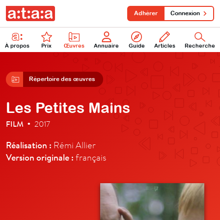
Adhérer
Connexion
À propos
Prix
Œuvres
Annuaire
Guide
Articles
Recherche
Répertoire des œuvres
Les Petites Mains
FILM
2017
•
Réalisation :
Rémi Allier
Version originale :
français