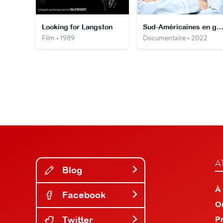
Looking for Langston
Sud-Américaines en guerre contre le machi
Film • 1989
Documentaire • 2022
A
Blog
À
Facebook
O
Twitter
P