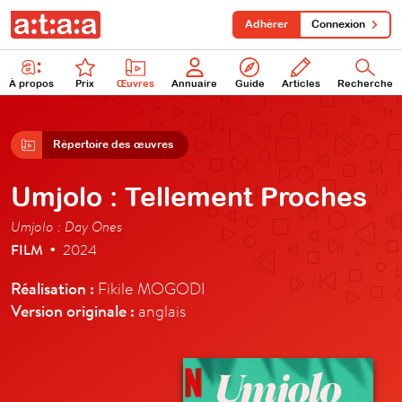
Adhérer
Connexion
À propos
Prix
Œuvres
Annuaire
Guide
Articles
Recherche
Répertoire des œuvres
Umjolo : Tellement Proches
Umjolo : Day Ones
FILM
2024
•
Réalisation :
Fikile MOGODI
Version originale :
anglais