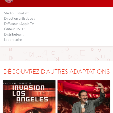
Studio : TitraFilm
Direction artistique :
Diffuseur : Apple TV
Éditeur DVD :
Distributeur :
Laboratoire :
DÉCOUVREZ D'AUTRES ADAPTATIONS