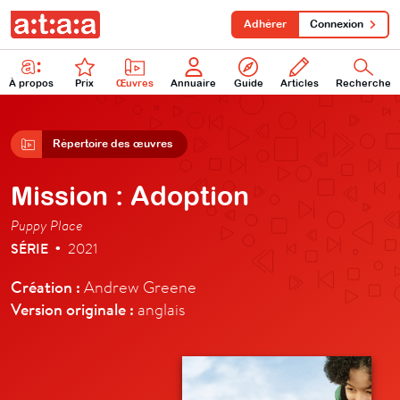
Adhérer
Connexion
À propos
Prix
Œuvres
Annuaire
Guide
Articles
Recherche
Répertoire des œuvres
Mission : Adoption
Puppy Place
SÉRIE
2021
•
Création :
Andrew Greene
Version originale :
anglais