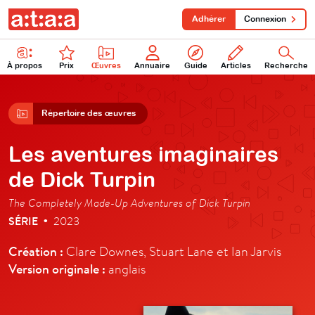
Adhérer
Connexion
À propos
Prix
Œuvres
Annuaire
Guide
Articles
Recherche
Répertoire des œuvres
Les aventures imaginaires
de Dick Turpin
The Completely Made-Up Adventures of Dick Turpin
SÉRIE
2023
•
Création :
Clare Downes, Stuart Lane et Ian Jarvis
Version originale :
anglais