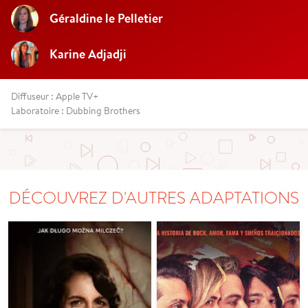
Géraldine le Pelletier
Karine Adjadji
Diffuseur : Apple TV+
Laboratoire : Dubbing Brothers
DÉCOUVREZ D'AUTRES ADAPTATIONS