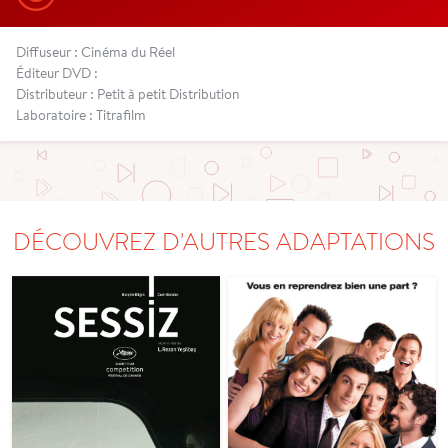
Diffuseur : Cinéma du Réel
Éditeur DVD :
Distributeur : Petit à petit Distribution
Laboratoire : Titrafilm
DÉCOUVREZ D'AUTRES ADAPTATIONS