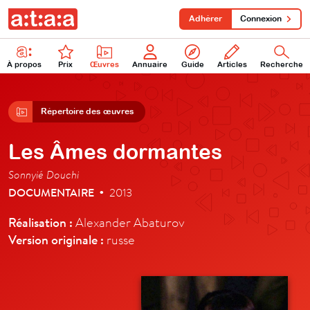
Adhérer
Connexion
À propos
Prix
Œuvres
Annuaire
Guide
Articles
Recherche
Répertoire des œuvres
Les Âmes dormantes
Sonnyié Douchi
DOCUMENTAIRE
2013
•
Réalisation :
Alexander Abaturov
Version originale :
russe