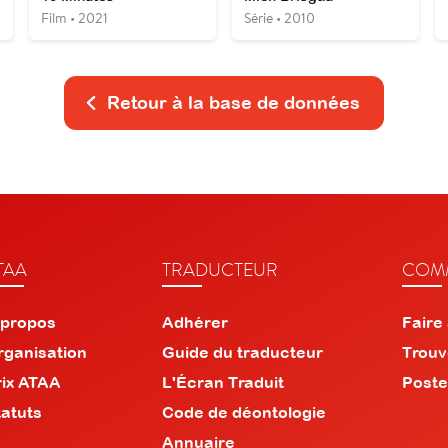
Film • 2021
Série • 2010
Retour à la base de données
TAA
TRADUCTEUR
COMM
 propos
Adhérer
Faire
rganisation
Guide du traducteur
Trouv
rix ATAA
L'Écran Traduit
Poste
tatuts
Code de déontologie
Annuaire