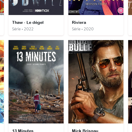
Thaw - Le dégel
Riviera
Série • 2022
Série • 2020
13 Minutes
Mick Brisgau