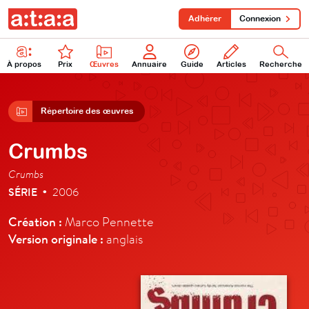
Adhérer
Connexion
À propos
Prix
Œuvres
Annuaire
Guide
Articles
Recherche
Répertoire des œuvres
Crumbs
Crumbs
SÉRIE
2006
•
Création :
Marco Pennette
Version originale :
anglais