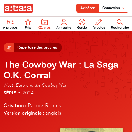
Adhérer
Connexion
À propos
Prix
Œuvres
Annuaire
Guide
Articles
Recherche
Répertoire des œuvres
The Cowboy War : La Saga
O.K. Corral
Wyatt Earp and the Cowboy War
SÉRIE
2024
•
Création :
Patrick Reams
Version originale :
anglais