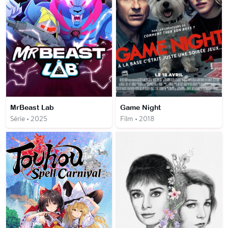
MrBeast Lab
Game Night
Série • 2025
Film • 2018