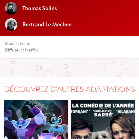
Thomas Solins
Bertrand Le Méchen
Studio : Iyuno
Diffuseur : Netflix
DÉCOUVREZ D'AUTRES ADAPTATIONS