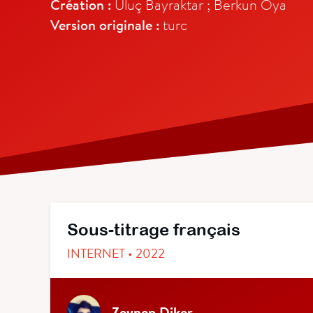
Création :
Uluç Bayraktar ; Berkun Oya
Version originale :
turc
Sous-titrage français
INTERNET • 2022
Zeynep Diker