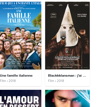
Une famille italienne
Blackkklansman : j'ai infiltré le Ku Klux Klan
Film • 2018
Film • 2018