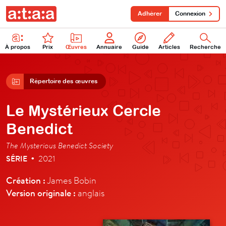
Adhérer
Connexion
À propos
Prix
Œuvres
Annuaire
Guide
Articles
Recherche
Répertoire des œuvres
Le Mystérieux Cercle
Benedict
The Mysterious Benedict Society
SÉRIE
2021
•
Création :
James Bobin
Version originale :
anglais