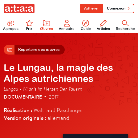
Adhérer
Connexion
À propos
Prix
Œuvres
Annuaire
Guide
Articles
Recherche
Répertoire des œuvres
Le Lungau, la magie des
Alpes autrichiennes
Lungau - Wildnis Im Herzen Der Tauern
DOCUMENTAIRE
2017
•
Réalisation :
Waltraud Paschinger
Version originale :
allemand