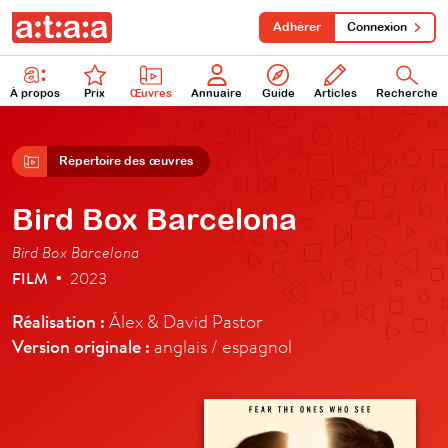
Adhérer
Connexion
À propos
Prix
Œuvres
Annuaire
Guide
Articles
Recherche
Répertoire des œuvres
Bird Box Barcelona
Bird Box Barcelona
FILM
2023
•
Réalisation :
Álex & David Pastor
Version originale :
anglais / espagnol