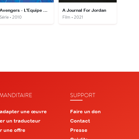
Avengers - L'Equipe Des Super-Héros
A Journal For Jordan
Série • 2010
Film • 2021
ANDITAIRE
SUPPORT
 adapter une œuvre
Faire un don
er un traducteur
Contact
r une offre
Presse