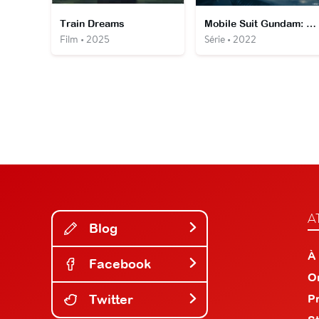
Train Dreams
Mobile Suit Gundam: The Witch from Mercury
Film • 2025
Série • 2022
A
Blog
À
Facebook
O
Twitter
P