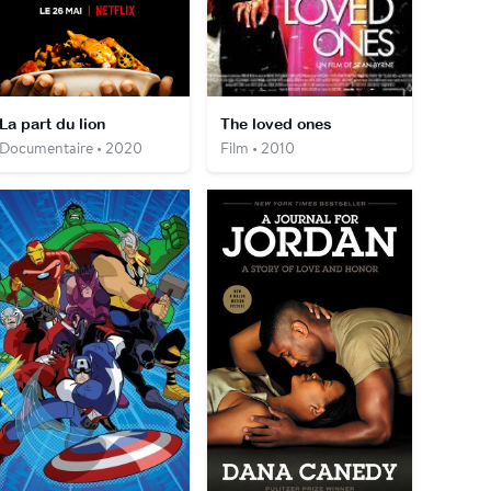
La part du lion
The loved ones
Documentaire • 2020
Film • 2010