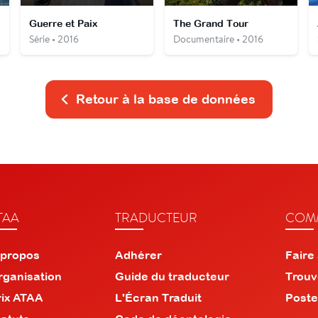
Guerre et Paix
The Grand Tour
Série • 2016
Documentaire • 2016
Retour à la base de données
TAA
TRADUCTEUR
COMM
 propos
Adhérer
Faire
rganisation
Guide du traducteur
Trouv
rix ATAA
L'Écran Traduit
Poste