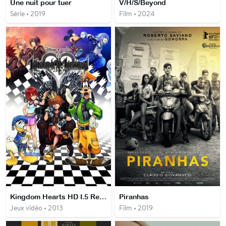
Une nuit pour tuer
V/H/S/Beyond
Série • 2019
Film • 2024
Kingdom Hearts HD I.5 ReMIX
Piranhas
Jeux vidéo • 2013
Film • 2019