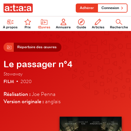
Adhérer
Connexion
À propos
Prix
Œuvres
Annuaire
Guide
Articles
Recherche
Répertoire des œuvres
Le passager n°4
Stowaway
FILM
2020
•
Réalisation :
Joe Penna
Version originale :
anglais