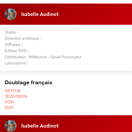
Isabelle Audinot
Studio :
Direction artistique :
Diffuseur :
Éditeur DVD :
Distributeur : Wildbunch : Sylvie Prouvoyeur
Laboratoire :
Doublage français
NETFLIX
TÉLÉVISION
VOD
DVD
Isabelle Audinot