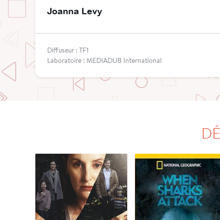
Joanna Levy
Diffuseur : TF1
Laboratoire : MEDIADUB International
DÉ