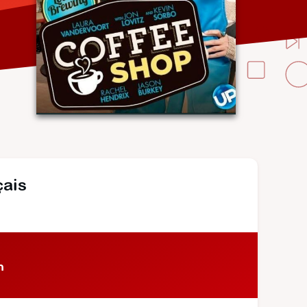
çais
n