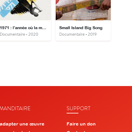
1971 : l’année où la musique a tout changé
Small Island Big Song
Documentaire • 2020
Documentaire • 2019
ANDITAIRE
SUPPORT
 adapter une œuvre
Faire un don