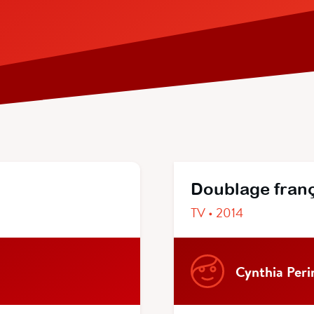
Doublage fran
TV • 2014
Cynthia Peri