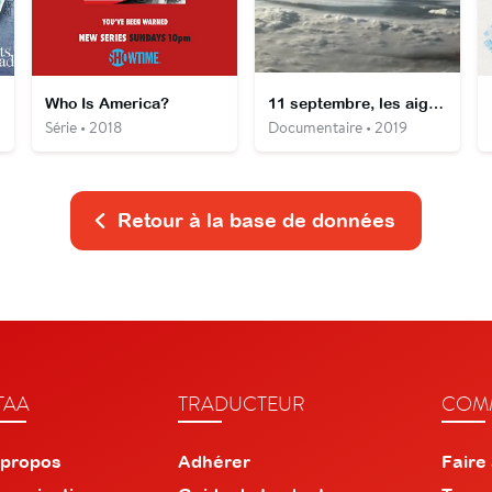
Who Is America?
11 septembre, les aiguilleurs du ciel
Série • 2018
Documentaire • 2019
Retour à la base de données
TAA
TRADUCTEUR
COMM
 propos
Adhérer
Faire