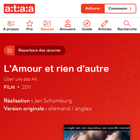
Adhérer
Connexion
À propos
Prix
Œuvres
Annuaire
Guide
Articles
Recherche
Répertoire des œuvres
L'Amour et rien d'autre
Über uns das All
FILM
2011
•
Réalisation :
Jan Schomburg
Version originale :
allemand / anglais