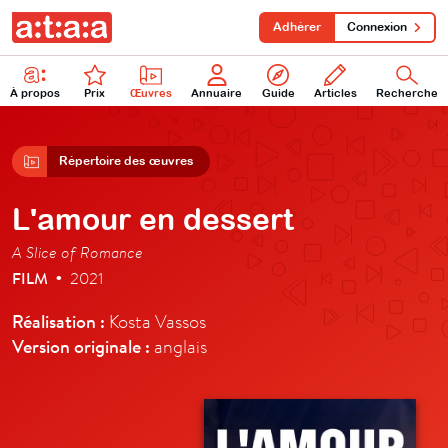
Adhérer
Connexion
À propos
Prix
Œuvres
Annuaire
Guide
Articles
Recherche
Répertoire des œuvres
L'amour en dessert
A Slice of Romance
FILM
2021
•
Réalisation :
Kosta Vassos
Version originale :
anglais