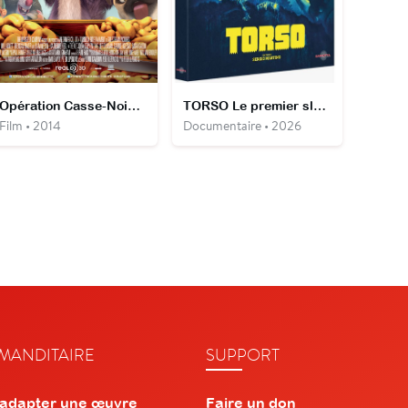
Opération Casse-Noisette
TORSO Le premier slasher
Film • 2014
Documentaire • 2026
ANDITAIRE
SUPPORT
 adapter une œuvre
Faire un don