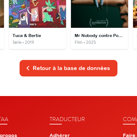
sé
Tuca & Bertie
Mr Nobody contre Poutine
Série • 2019
Film • 2025
Retour à la base de données
TAA
TRADUCTEUR
COMM
 propos
Adhérer
Faire