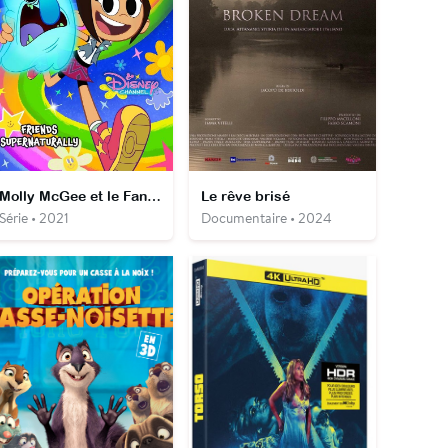
Molly McGee et le Fantôme
Le rêve brisé
Série • 2021
Documentaire • 2024