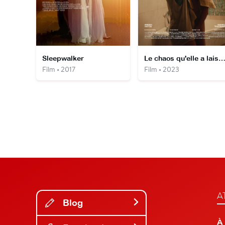
Sleepwalker
Le chaos qu'elle a lais
Film • 2017
Film • 2023
A
Blog
À