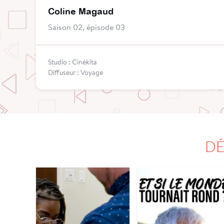
Coline Magaud
Saison 02, épisode 03
Studio : Cinékita
Diffuseur : Voyage
DÉ