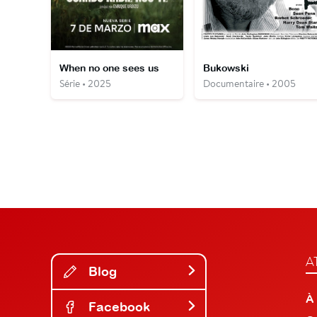
When no one sees us
Bukowski
Série • 2025
Documentaire • 2005
A
Blog
À
Facebook