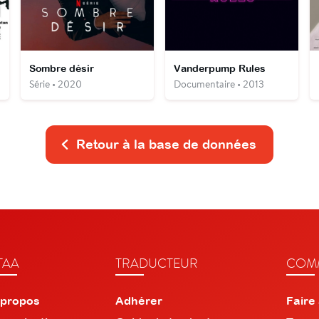
Sombre désir
Vanderpump Rules
Série • 2020
Documentaire • 2013
Retour à la base de données
TAA
TRADUCTEUR
COMM
 propos
Adhérer
Faire