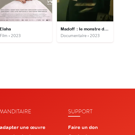
Elaha
Madoff : le monstre de la finance
Film • 2023
Documentaire • 2023
ANDITAIRE
SUPPORT
 adapter une œuvre
Faire un don