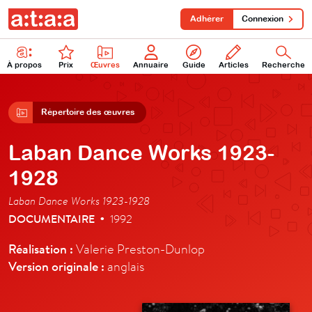
Adhérer
Connexion
À propos
Prix
Œuvres
Annuaire
Guide
Articles
Recherche
Répertoire des œuvres
Laban Dance Works 1923-
1928
Laban Dance Works 1923-1928
DOCUMENTAIRE
1992
•
Réalisation :
Valerie Preston-Dunlop
Version originale :
anglais