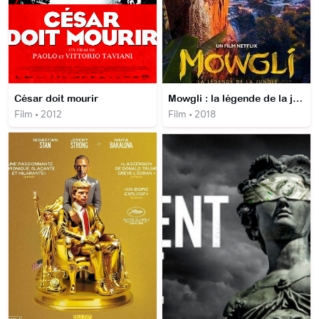
César doit mourir
Mowgli : la légende de la jungle
Film • 2012
Film • 2018