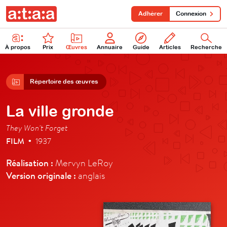
Adhérer
Connexion
À propos
Prix
Œuvres
Annuaire
Guide
Articles
Recherche
Répertoire des œuvres
La ville gronde
They Won't Forget
FILM
1937
•
Réalisation :
Mervyn LeRoy
Version originale :
anglais