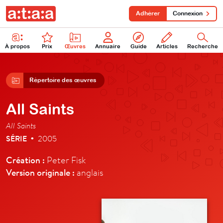
Adhérer
Connexion
À propos
Prix
Œuvres
Annuaire
Guide
Articles
Recherche
Répertoire des œuvres
All Saints
All Saints
SÉRIE
2005
•
Création :
Peter Fisk
Version originale :
anglais