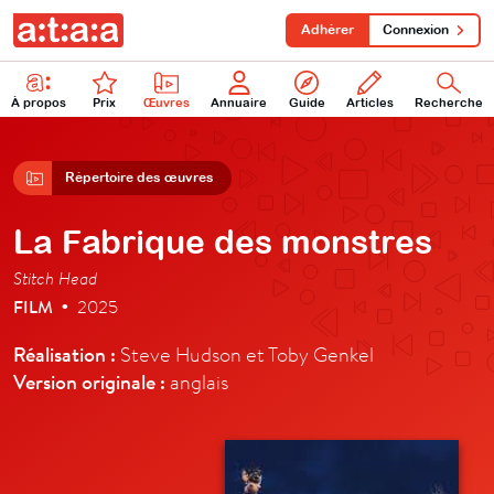
Adhérer
Connexion
À propos
Prix
Œuvres
Annuaire
Guide
Articles
Recherche
Répertoire des œuvres
La Fabrique des monstres
Stitch Head
FILM
2025
•
Réalisation :
Steve Hudson et Toby Genkel
Version originale :
anglais