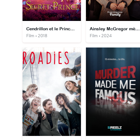
Cendrillon et le Prince Secret
Ainsley McGregor mène l'enquête : l'Affaire du Vigneron
Film • 2018
Film • 2024