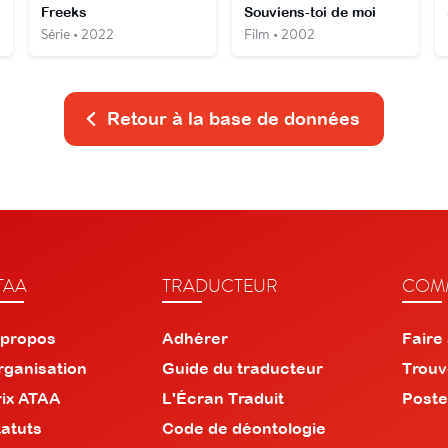
Freeks
Souviens-toi de moi
Série • 2022
Film • 2002
Retour à la base de données
TAA
TRADUCTEUR
COMM
 propos
Adhérer
Faire
rganisation
Guide du traducteur
Trouv
rix ATAA
L'Écran Traduit
Poste
tatuts
Code de déontologie