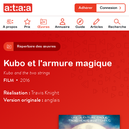
Adhérer
Connexion
À propos
Prix
Œuvres
Annuaire
Guide
Articles
Recherche
Répertoire des œuvres
Kubo et l'armure magique
Kubo and the two strings
FILM
2016
•
Réalisation :
Travis Knight
Version originale :
anglais