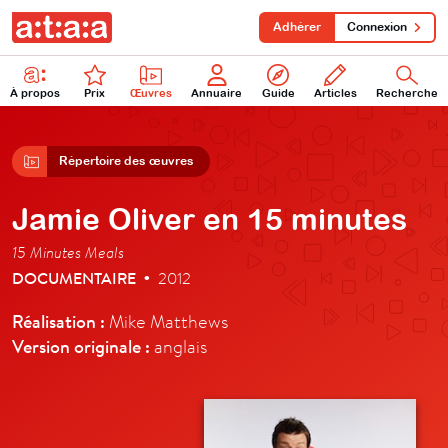
Adhérer
Connexion
À propos
Prix
Œuvres
Annuaire
Guide
Articles
Recherche
Répertoire des œuvres
Jamie Oliver en 15 minutes
15 Minutes Meals
DOCUMENTAIRE
2012
•
Réalisation :
Mike Matthews
Version originale :
anglais