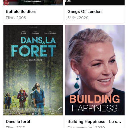
Buffalo Soldiers
Gangs Of London
Film • 2003
Série • 2020
Dans la forêt
Building Happiness - Le secret du bonheur scandinave
Film • 2017
Documentaire • 2020