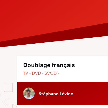
Doublage français
TV - DVD - SVOD -
Stéphane Lévine