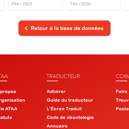
Film • 2023
Film • 2026
Retour à la base de données
TAA
TRADUCTEUR
COMM
 propos
Adhérer
Faire
rganisation
Guide du traducteur
Trouv
rix ATAA
L'Écran Traduit
Poste
tatuts
Code de déontologie
Annuaire