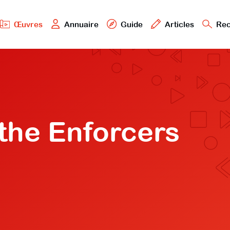
Œuvres
Annuaire
Guide
Articles
Rec
 the Enforcers