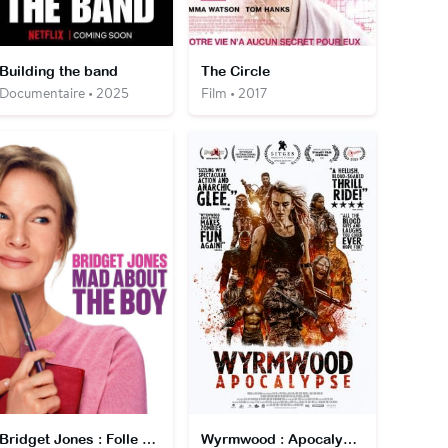
Building the band
The Circle
Documentaire • 2025
Film • 2017
Bridget Jones : Folle de lui
Wyrmwood : Apocalypse