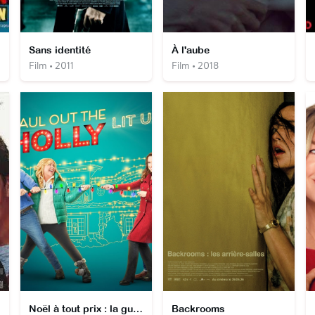
Sans identité
À l'aube
Film • 2011
Film • 2018
Noël à tout prix : la guerre des sapins
Backrooms