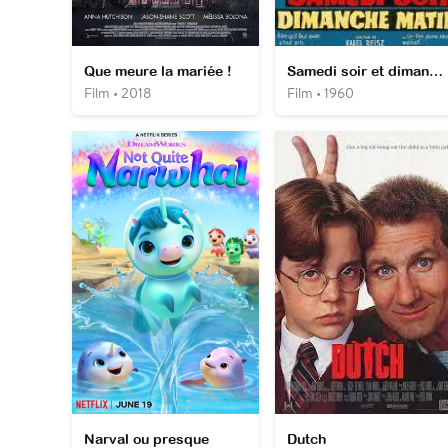
Que meure la mariée !
Samedi soir et dimanche matin
Film • 2018
Film • 1960
Narval ou presque
Dutch