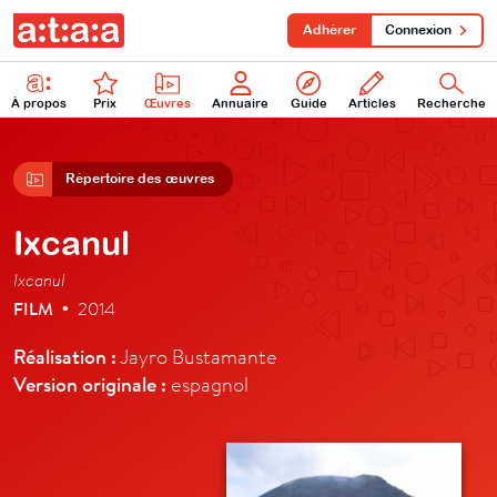
Adhérer
Connexion
À propos
Prix
Œuvres
Annuaire
Guide
Articles
Recherche
Répertoire des œuvres
Ixcanul
Ixcanul
FILM
2014
•
Réalisation :
Jayro Bustamante
Version originale :
espagnol