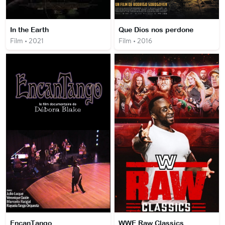
In the Earth
Que Dios nos perdone
Film • 2021
Film • 2016
EncanTango
WWE Raw Classics