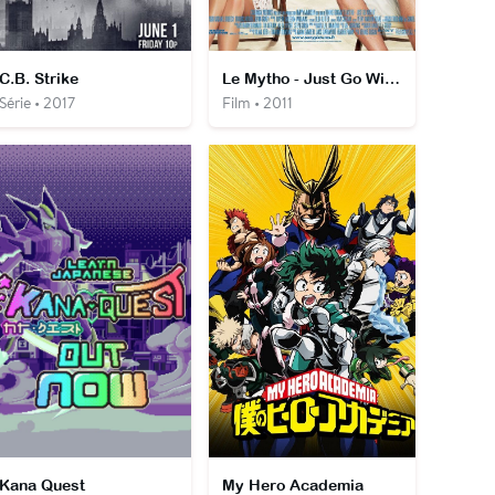
C.B. Strike
Le Mytho - Just Go With It
Série • 2017
Film • 2011
Kana Quest
My Hero Academia