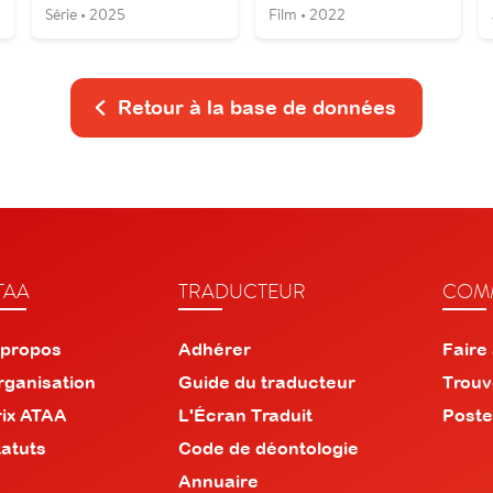
Série • 2025
Film • 2022
Retour à la base de données
TAA
TRADUCTEUR
COMM
 propos
Adhérer
Faire
rganisation
Guide du traducteur
Trouv
rix ATAA
L'Écran Traduit
Poste
tatuts
Code de déontologie
Annuaire