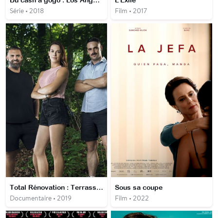
Du cash à gogo : Los Angeles
L'Exilé
Série • 2018
Film • 2017
Total Rénovation : Terrasses et jardins
Sous sa coupe
Documentaire • 2019
Film • 2022