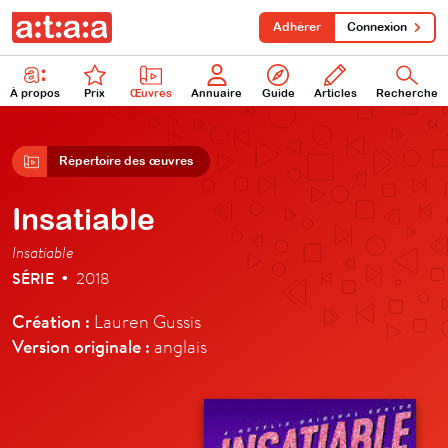
Adhérer
Connexion
À propos
Prix
Œuvres
Annuaire
Guide
Articles
Recherche
Répertoire des œuvres
Insatiable
Insatiable
SÉRIE
2018
•
Création :
Lauren Gussis
Version originale :
anglais