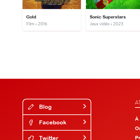
Gold
Sonic Superstars
Film • 2016
Jeux vidéo • 2023
A
Blog
À
Facebook
O
Twitter
P