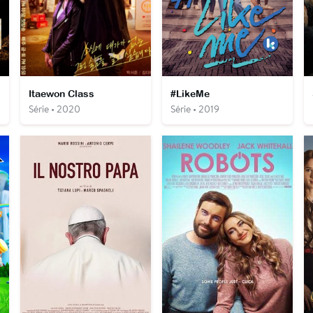
Itaewon Class
#LikeMe
Série • 2020
Série • 2019