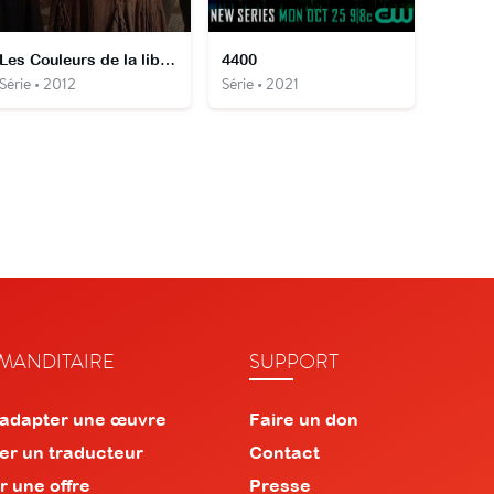
Les Couleurs de la liberté
4400
Série • 2012
Série • 2021
ANDITAIRE
SUPPORT
 adapter une œuvre
Faire un don
er un traducteur
Contact
r une offre
Presse