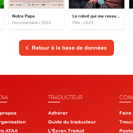
Notre Pape
Le robot qui me ressemblait
Documentaire • 2023
Film • 2023
Retour à la base de données
TAA
TRADUCTEUR
COMM
 propos
Adhérer
Faire
rganisation
Guide du traducteur
Trouv
rix ATAA
L'Écran Traduit
Poste