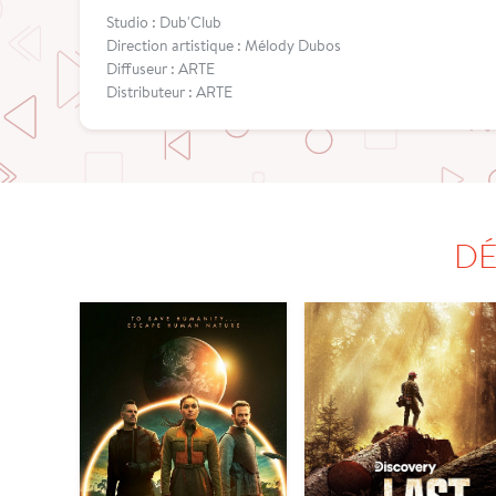
Studio : Dub'Club
Direction artistique : Mélody Dubos
Diffuseur : ARTE
Distributeur : ARTE
DÉ